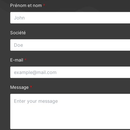
Prénom et nom
Société
E-mail
Message