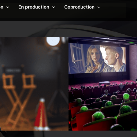
on
En production
Coproduction